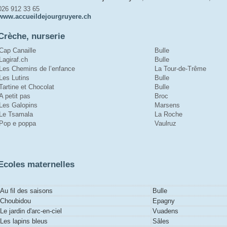
026 912 33 65
www.accueildejourgruyere.ch
Crèche, nurserie
Cap Canaille
Bulle
Lagiraf.ch
Bulle
Les Chemins de l’enfance
La Tour-de-Trême
Les Lutins
Bulle
Tartine et Chocolat
Bulle
A petit pas
Broc
Les Galopins
Marsens
Le Tsamala
La Roche
Pop e poppa
Vaulruz
Ecoles maternelles
Au fil des saisons
Bulle
Choubidou
Epagny
Le jardin d'arc-en-ciel
Vuadens
Les lapins bleus
Sâles