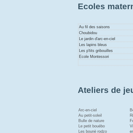
Ecoles mater
Au fil des saisons
Choubidou
Le jardin d'arc-en-ciel
Les lapins bleus
Les p'tits gribouilles
Ecole Montessori
Ateliers de je
Arc-en-ciel
B
Au petit-soleil
R
Bulle de nature
F
Le petit bouébo
V
Les bounè rodzo
en