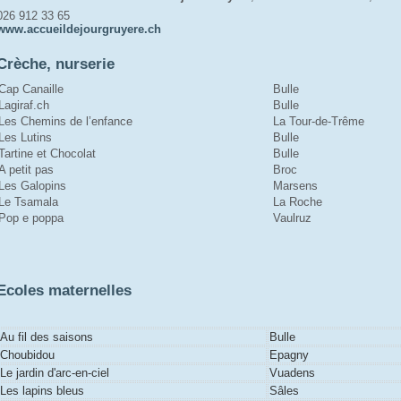
026 912 33 65
www.accueildejourgruyere.ch
Crèche, nurserie
Cap Canaille
Bulle
Lagiraf.ch
Bulle
Les Chemins de l’enfance
La Tour-de-Trême
Les Lutins
Bulle
Tartine et Chocolat
Bulle
A petit pas
Broc
Les Galopins
Marsens
Le Tsamala
La Roche
Pop e poppa
Vaulruz
Ecoles maternelles
Au fil des saisons
Bulle
Choubidou
Epagny
Le jardin d'arc-en-ciel
Vuadens
Les lapins bleus
Sâles