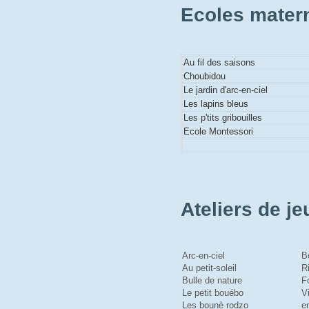
Ecoles mater
Au fil des saisons
Choubidou
Le jardin d'arc-en-ciel
Les lapins bleus
Les p'tits gribouilles
Ecole Montessori
Ateliers de je
Arc-en-ciel
B
Au petit-soleil
R
Bulle de nature
F
Le petit bouébo
V
Les bounè rodzo
en