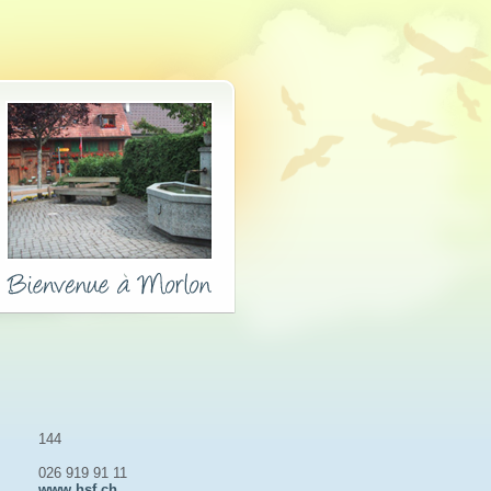
144
026 919 91 11
www.hsf.ch