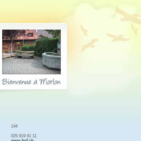
144
026 919 91 11
www.hsf.ch