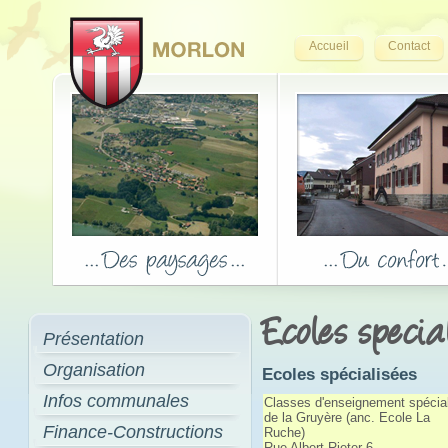
Accueil
Contact
Ecoles specia
Présentation
Organisation
Ecoles spécialisées
Infos communales
Classes d'enseignement spécial
de la Gruyère (anc. Ecole La
Finance-Constructions
Ruche)
Rue Albert-Rieter 6