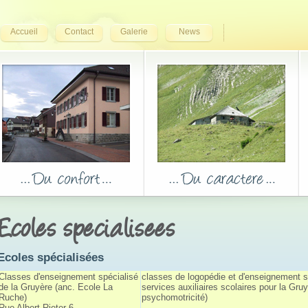
Accueil
Contact
Galerie
News
Ecoles specialisees
Ecoles spécialisées
Classes d'enseignement spécialisé 
classes de logopédie et d'enseignement s
de la Gruyère (anc. Ecole La
services auxiliaires scolaires pour la Gruy
Ruche)
psychomotricité)
Rue Albert-Rieter 6