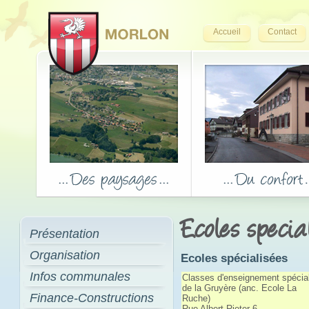
Accueil
Contact
Ecoles specia
Présentation
Organisation
Ecoles spécialisées
Infos communales
Classes d'enseignement spécial
de la Gruyère (anc. Ecole La
Finance-Constructions
Ruche)
Rue Albert-Rieter 6