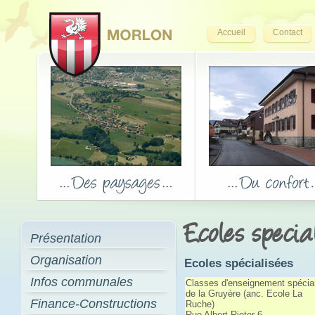
Accueil
Contact
Ecoles specia
Présentation
Organisation
Ecoles spécialisées
Infos communales
Classes d'enseignement spécial
de la Gruyère (anc. Ecole La
Finance-Constructions
Ruche)
Rue Albert-Rieter 6