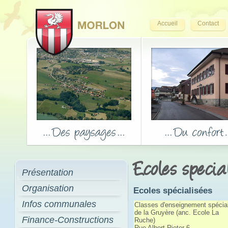
Accueil
Contact
Ecoles specia
Présentation
Organisation
Ecoles spécialisées
Infos communales
Classes d'enseignement spécial
de la Gruyère (anc. Ecole La
Finance-Constructions
Ruche)
Rue Albert-Rieter 6