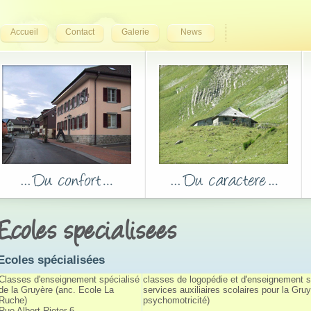
Accueil
Contact
Galerie
News
Ecoles specialisees
Ecoles spécialisées
Classes d'enseignement spécialisé 
classes de logopédie et d'enseignement s
de la Gruyère (anc. Ecole La
services auxiliaires scolaires pour la Gruy
Ruche)
psychomotricité)
Rue Albert-Rieter 6