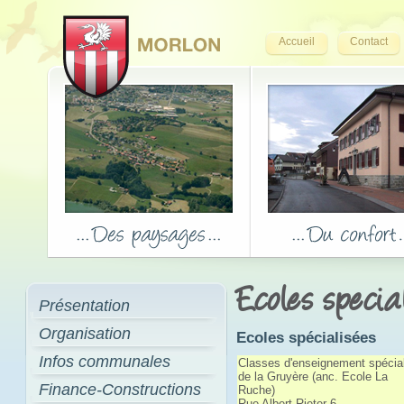
Accueil
Contact
Ecoles specia
Présentation
Organisation
Ecoles spécialisées
Infos communales
Classes d'enseignement spécial
de la Gruyère (anc. Ecole La
Finance-Constructions
Ruche)
Rue Albert-Rieter 6