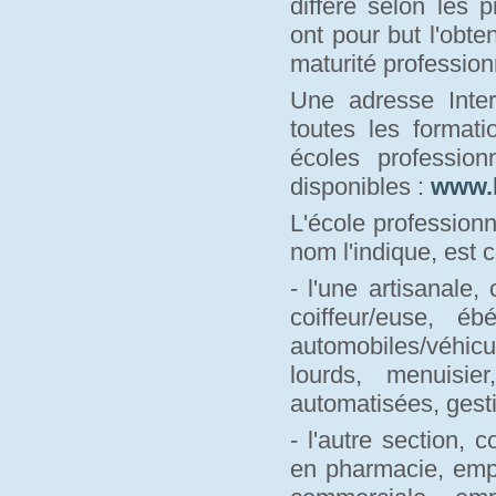
diffère selon les 
ont pour but l'obte
maturité profession
Une adresse Inter
toutes les formati
écoles professio
disponibles :
www.
L'école profession
nom l'indique, est 
- l'une artisanale,
coiffeur/euse, é
automobiles/véhic
lourds, menuisie
automatisées, gesti
- l'autre section,
en pharmacie, emp