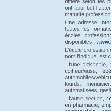
diffère selon les 
ont pour but l'obte
maturité profession
Une adresse Inter
toutes les formati
écoles professio
disponibles :
www.
L'école profession
nom l'indique, est 
- l'une artisanale,
coiffeur/euse, é
automobiles/véhic
lourds, menuisie
automatisées, gesti
- l'autre section,
en pharmacie, emp