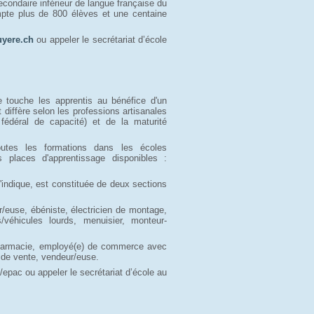
condaire inférieur de langue française du
mpte plus de 800 élèves et une centaine
yere.ch
ou appeler le secrétariat d’école 
e touche les apprentis au bénéfice d'un
t diffère selon les professions artisanales
fédéral de capacité) et de la maturité
outes les formations dans les écoles
s places d'apprentissage disponibles :
'indique, est constituée de deux sections
ur/euse, ébéniste, électricien de montage,
véhicules lourds, menuisier, monteur-
 pharmacie, employé(e) de commerce avec
 de vente, vendeur/euse.
epac ou appeler le secrétariat d’école au