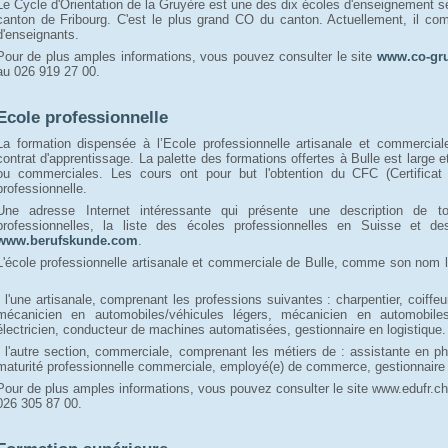
Le Cycle d'Orientation de la Gruyère est une des dix écoles d'enseignement se
canton de Fribourg. C'est le plus grand CO du canton. Actuellement, il co
d'enseignants.
Pour de plus amples informations, vous pouvez consulter le site
www.co-gru
au 026 919 27 00.
Ecole professionnelle
La formation dispensée à l’Ecole professionnelle artisanale et commercial
contrat d'apprentissage. La palette des formations offertes à Bulle est large e
ou commerciales. Les cours ont pour but l'obtention du CFC (Certificat 
professionnelle.
Une adresse Internet intéressante qui présente une description de t
professionnelles, la liste des écoles professionnelles en Suisse et de
www.berufskunde.com
.
L'école professionnelle artisanale et commerciale de Bulle, comme son nom l
- l'une artisanale, comprenant les professions suivantes : charpentier, coiffe
mécanicien en automobiles/véhicules légers, mécanicien en automobiles/
électricien, conducteur de machines automatisées, gestionnaire en logistique.
- l'autre section, commerciale, comprenant les métiers de : assistante en
maturité professionnelle commerciale, employé(e) de commerce, gestionnaire
Pour de plus amples informations, vous pouvez consulter le site www.edufr.ch/
026 305 87 00.