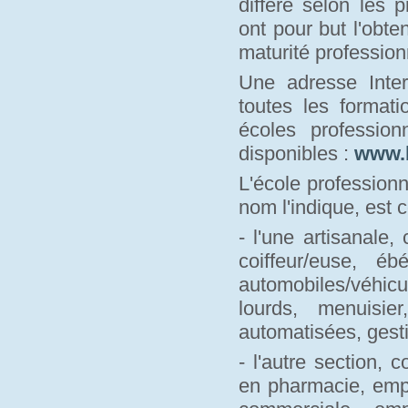
diffère selon les 
ont pour but l'obte
maturité profession
Une adresse Inter
toutes les formati
écoles professio
disponibles :
www.
L'école profession
nom l'indique, est 
- l'une artisanale,
coiffeur/euse, é
automobiles/véhic
lourds, menuisie
automatisées, gesti
- l'autre section,
en pharmacie, emp