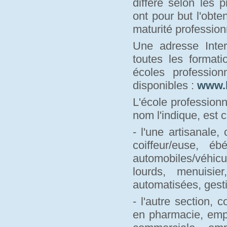
diffère selon les 
ont pour but l'obte
maturité profession
Une adresse Inter
toutes les formati
écoles professio
disponibles :
www.
L'école profession
nom l'indique, est 
- l'une artisanale,
coiffeur/euse, é
automobiles/véhic
lourds, menuisie
automatisées, gesti
- l'autre section,
en pharmacie, emp