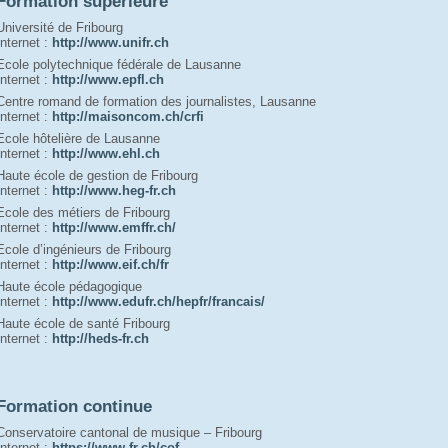
Formation supérieure
Université de Fribourg
Internet : 
http://www.unifr.ch
Ecole polytechnique fédérale de Lausanne
Internet : 
http://www.epfl.ch
Centre romand de formation des journalistes, Lausanne
Internet : 
http://maisoncom.ch/crfi
Ecole hôtelière de Lausanne
Internet : 
http://www.ehl.ch
Haute école de gestion de Fribourg
Internet : 
http://www.heg-fr.ch
Ecole des métiers de Fribourg
Internet : 
http://www.emffr.ch/
Ecole d’ingénieurs de Fribourg
Internet : 
http://www.eif.ch/fr
Haute école pédagogique
Internet : 
http://www.edufr.ch/hepfr/francais/
Haute école de santé Fribourg
Internet : 
h
ttp://heds-fr.ch
Formation continue
Conservatoire cantonal de musique – Fribourg
Internet : 
https://www.fr.ch/cof