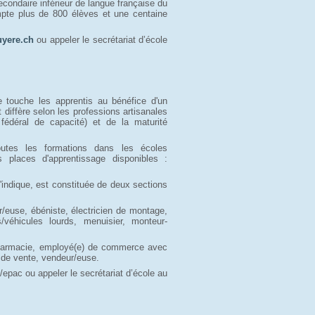
condaire inférieur de langue française du
mpte plus de 800 élèves et une centaine
yere.ch
ou appeler le secrétariat d’école 
e touche les apprentis au bénéfice d'un
t diffère selon les professions artisanales
fédéral de capacité) et de la maturité
outes les formations dans les écoles
s places d'apprentissage disponibles :
'indique, est constituée de deux sections
ur/euse, ébéniste, électricien de montage,
véhicules lourds, menuisier, monteur-
 pharmacie, employé(e) de commerce avec
 de vente, vendeur/euse.
epac ou appeler le secrétariat d’école au