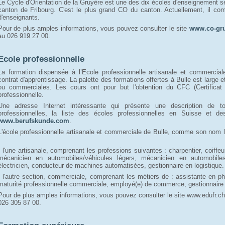
Le Cycle d'Orientation de la Gruyère est une des dix écoles d'enseignement se
canton de Fribourg. C'est le plus grand CO du canton. Actuellement, il co
d'enseignants.
Pour de plus amples informations, vous pouvez consulter le site
www.co-gru
au 026 919 27 00.
Ecole professionnelle
La formation dispensée à l’Ecole professionnelle artisanale et commercial
contrat d'apprentissage. La palette des formations offertes à Bulle est large e
ou commerciales. Les cours ont pour but l'obtention du CFC (Certificat 
professionnelle.
Une adresse Internet intéressante qui présente une description de t
professionnelles, la liste des écoles professionnelles en Suisse et de
www.berufskunde.com
.
L'école professionnelle artisanale et commerciale de Bulle, comme son nom l
- l'une artisanale, comprenant les professions suivantes : charpentier, coiffe
mécanicien en automobiles/véhicules légers, mécanicien en automobiles/
électricien, conducteur de machines automatisées, gestionnaire en logistique.
- l'autre section, commerciale, comprenant les métiers de : assistante en
maturité professionnelle commerciale, employé(e) de commerce, gestionnaire
Pour de plus amples informations, vous pouvez consulter le site www.edufr.ch/
026 305 87 00.