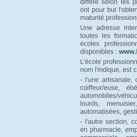
diffère selon les 
ont pour but l'obte
maturité profession
Une adresse Inter
toutes les formati
écoles professio
disponibles :
www.
L'école profession
nom l'indique, est 
- l'une artisanale,
coiffeur/euse, é
automobiles/véhic
lourds, menuisie
automatisées, gesti
- l'autre section,
en pharmacie, emp