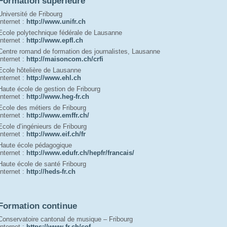
Formation supérieure
Université de Fribourg
Internet : 
http://www.unifr.ch
Ecole polytechnique fédérale de Lausanne
Internet : 
http://www.epfl.ch
Centre romand de formation des journalistes, Lausanne
Internet : 
http://maisoncom.ch/crfi
Ecole hôtelière de Lausanne
Internet : 
http://www.ehl.ch
Haute école de gestion de Fribourg
Internet : 
http://www.heg-fr.ch
Ecole des métiers de Fribourg
Internet : 
http://www.emffr.ch/
Ecole d’ingénieurs de Fribourg
Internet : 
http://www.eif.ch/fr
Haute école pédagogique
Internet : 
http://www.edufr.ch/hepfr/francais/
Haute école de santé Fribourg
Internet : 
h
ttp://heds-fr.ch
Formation continue
Conservatoire cantonal de musique – Fribourg
Internet : 
https://www.fr.ch/cof