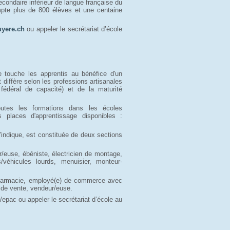
condaire inférieur de langue française du
mpte plus de 800 élèves et une centaine
yere.ch
ou appeler le secrétariat d’école 
e touche les apprentis au bénéfice d'un
t diffère selon les professions artisanales
fédéral de capacité) et de la maturité
outes les formations dans les écoles
s places d'apprentissage disponibles :
'indique, est constituée de deux sections
ur/euse, ébéniste, électricien de montage,
véhicules lourds, menuisier, monteur-
 pharmacie, employé(e) de commerce avec
 de vente, vendeur/euse.
epac ou appeler le secrétariat d’école au