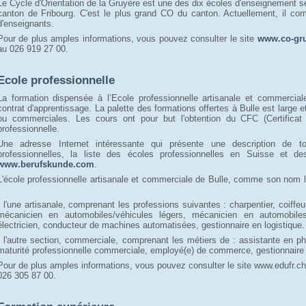
Le Cycle d'Orientation de la Gruyère est une des dix écoles d'enseignement se
canton de Fribourg. C'est le plus grand CO du canton. Actuellement, il co
d'enseignants.
Pour de plus amples informations, vous pouvez consulter le site
www.co-gru
au 026 919 27 00.
Ecole professionnelle
La formation dispensée à l’Ecole professionnelle artisanale et commercial
contrat d'apprentissage. La palette des formations offertes à Bulle est large e
ou commerciales. Les cours ont pour but l'obtention du CFC (Certificat 
professionnelle.
Une adresse Internet intéressante qui présente une description de t
professionnelles, la liste des écoles professionnelles en Suisse et de
www.berufskunde.com
.
L'école professionnelle artisanale et commerciale de Bulle, comme son nom l
- l'une artisanale, comprenant les professions suivantes : charpentier, coiffe
mécanicien en automobiles/véhicules légers, mécanicien en automobiles/
électricien, conducteur de machines automatisées, gestionnaire en logistique.
- l'autre section, commerciale, comprenant les métiers de : assistante en
maturité professionnelle commerciale, employé(e) de commerce, gestionnaire
Pour de plus amples informations, vous pouvez consulter le site www.edufr.ch/
026 305 87 00.