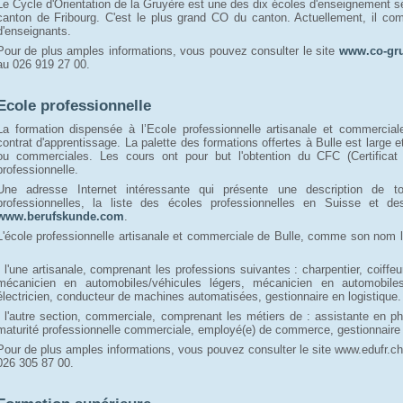
Le Cycle d'Orientation de la Gruyère est une des dix écoles d'enseignement se
canton de Fribourg. C'est le plus grand CO du canton. Actuellement, il co
d'enseignants.
Pour de plus amples informations, vous pouvez consulter le site
www.co-gru
au 026 919 27 00.
Ecole professionnelle
La formation dispensée à l’Ecole professionnelle artisanale et commercial
contrat d'apprentissage. La palette des formations offertes à Bulle est large e
ou commerciales. Les cours ont pour but l'obtention du CFC (Certificat 
professionnelle.
Une adresse Internet intéressante qui présente une description de t
professionnelles, la liste des écoles professionnelles en Suisse et de
www.berufskunde.com
.
L'école professionnelle artisanale et commerciale de Bulle, comme son nom l
- l'une artisanale, comprenant les professions suivantes : charpentier, coiffe
mécanicien en automobiles/véhicules légers, mécanicien en automobiles/
électricien, conducteur de machines automatisées, gestionnaire en logistique.
- l'autre section, commerciale, comprenant les métiers de : assistante en
maturité professionnelle commerciale, employé(e) de commerce, gestionnaire
Pour de plus amples informations, vous pouvez consulter le site www.edufr.ch/
026 305 87 00.