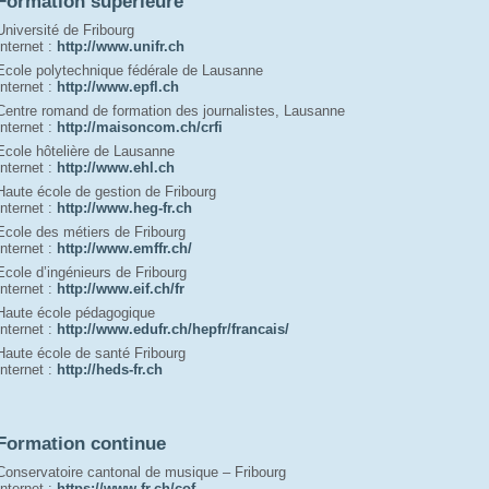
Formation supérieure
Université de Fribourg
Internet : 
http://www.unifr.ch
Ecole polytechnique fédérale de Lausanne
Internet : 
http://www.epfl.ch
Centre romand de formation des journalistes, Lausanne
Internet : 
http://maisoncom.ch/crfi
Ecole hôtelière de Lausanne
Internet : 
http://www.ehl.ch
Haute école de gestion de Fribourg
Internet : 
http://www.heg-fr.ch
Ecole des métiers de Fribourg
Internet : 
http://www.emffr.ch/
Ecole d’ingénieurs de Fribourg
Internet : 
http://www.eif.ch/fr
Haute école pédagogique
Internet : 
http://www.edufr.ch/hepfr/francais/
Haute école de santé Fribourg
Internet : 
h
ttp://heds-fr.ch
Formation continue
Conservatoire cantonal de musique – Fribourg
Internet : 
https://www.fr.ch/cof