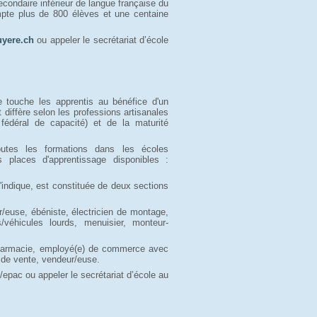
condaire inférieur de langue française du
mpte plus de 800 élèves et une centaine
yere.ch
ou appeler le secrétariat d’école 
e touche les apprentis au bénéfice d'un
t diffère selon les professions artisanales
fédéral de capacité) et de la maturité
outes les formations dans les écoles
s places d'apprentissage disponibles :
'indique, est constituée de deux sections
ur/euse, ébéniste, électricien de montage,
véhicules lourds, menuisier, monteur-
 pharmacie, employé(e) de commerce avec
 de vente, vendeur/euse.
epac ou appeler le secrétariat d’école au