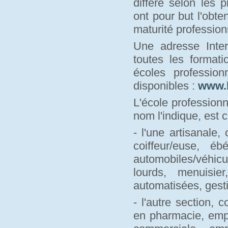
diffère selon les 
ont pour but l'obte
maturité profession
Une adresse Inter
toutes les formati
écoles professio
disponibles :
www.
L'école profession
nom l'indique, est 
- l'une artisanale,
coiffeur/euse, é
automobiles/véhic
lourds, menuisie
automatisées, gesti
- l'autre section,
en pharmacie, emp