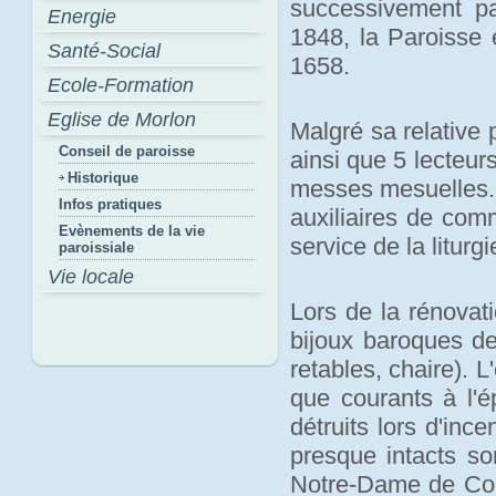
successivement pa
Energie
1848, la Paroisse 
Santé-Social
1658.
Ecole-Formation
Eglise de Morlon
Malgré sa relative 
Conseil de paroisse
ainsi que 5 lecteurs
Historique
messes mesuelles. U
Infos pratiques
auxiliaires de com
Evènements de la vie
service de la liturgi
paroissiale
Vie locale
Lors de la rénovati
bijoux baroques de
retables, chaire). 
que courants à l'
détruits lors d'inc
presque intacts so
Notre-Dame de Comp