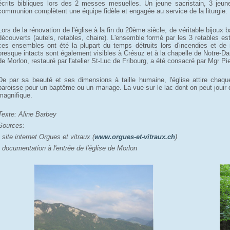
écrits bibliques lors des 2 messes mesuelles. Un jeune sacristain, 3 jeune
communion complètent une équipe fidèle et engagée au service de la liturgie.
Lors de la rénovation de l'église à la fin du 20ème siècle, de véritable bijoux 
découverts (autels, retables, chaire). L'ensemble formé par les 3 retables es
ces ensembles ont été la plupart du temps détruits lors d'incendies et de 
presque intacts sont également visibles à Crésuz et à la chapelle de Notre-D
de Morlon, restauré par l'atelier St-Luc de Fribourg, a été consacré par Mgr P
De par sa beauté et ses dimensions à taille humaine, l'église attire chaqu
paroisse pour un baptême ou un mariage. La vue sur le lac dont on peut jouir d
magnifique.
Texte: Aline Barbey
Sources:
- site internet Orgues et vitraux (
www.orgues-et-vitraux.ch
)
- documentation à l'entrée de l'église de Morlon