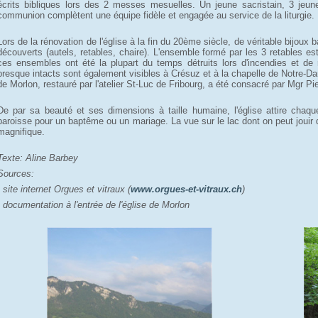
écrits bibliques lors des 2 messes mesuelles. Un jeune sacristain, 3 jeune
communion complètent une équipe fidèle et engagée au service de la liturgie.
Lors de la rénovation de l'église à la fin du 20ème siècle, de véritable bijoux 
découverts (autels, retables, chaire). L'ensemble formé par les 3 retables es
ces ensembles ont été la plupart du temps détruits lors d'incendies et de 
presque intacts sont également visibles à Crésuz et à la chapelle de Notre-D
de Morlon, restauré par l'atelier St-Luc de Fribourg, a été consacré par Mgr P
De par sa beauté et ses dimensions à taille humaine, l'église attire chaqu
paroisse pour un baptême ou un mariage. La vue sur le lac dont on peut jouir d
magnifique.
Texte: Aline Barbey
Sources:
- site internet Orgues et vitraux (
www.orgues-et-vitraux.ch
)
- documentation à l'entrée de l'église de Morlon