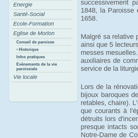
successivement pa
Energie
1848, la Paroisse 
Santé-Social
1658.
Ecole-Formation
Eglise de Morlon
Malgré sa relative 
Conseil de paroisse
ainsi que 5 lecteurs
Historique
messes mesuelles. U
Infos pratiques
auxiliaires de com
Evènements de la vie
service de la liturgi
paroissiale
Vie locale
Lors de la rénovati
bijoux baroques de
retables, chaire). 
que courants à l'
détruits lors d'inc
presque intacts so
Notre-Dame de Comp