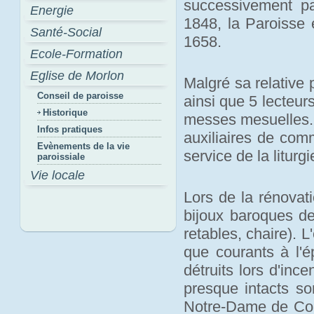
successivement pa
Energie
1848, la Paroisse 
Santé-Social
1658.
Ecole-Formation
Eglise de Morlon
Malgré sa relative 
Conseil de paroisse
ainsi que 5 lecteurs
Historique
messes mesuelles. U
Infos pratiques
auxiliaires de com
Evènements de la vie
service de la liturgi
paroissiale
Vie locale
Lors de la rénovati
bijoux baroques de
retables, chaire). 
que courants à l'
détruits lors d'inc
presque intacts so
Notre-Dame de Comp