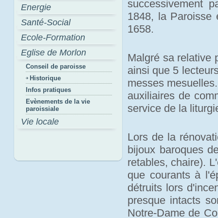
successivement pa
Energie
1848, la Paroisse 
Santé-Social
1658.
Ecole-Formation
Eglise de Morlon
Malgré sa relative 
Conseil de paroisse
ainsi que 5 lecteurs
Historique
messes mesuelles. U
Infos pratiques
auxiliaires de com
Evènements de la vie
service de la liturgi
paroissiale
Vie locale
Lors de la rénovati
bijoux baroques de
retables, chaire). 
que courants à l'
détruits lors d'inc
presque intacts so
Notre-Dame de Comp