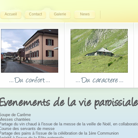
Accueil
Contact
Galerie
News
Evenements de la vie paroissiale
Soupe de Carême
Messes chantées
Partage du vin chaud à l'issue de la messe de la veille de Noël, en collaborat
Course des servants de messe
Partage des pains à l'issue de la célébration de la 1ère Communion
Apéritif à l'issue de la Fête patronale