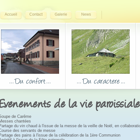
Accueil
Contact
Galerie
News
Evenements de la vie paroissiale
Soupe de Carême
Messes chantées
Partage du vin chaud à l'issue de la messe de la veille de Noël, en collaborat
Course des servants de messe
Partage des pains à l'issue de la célébration de la 1ère Communion
Apéritif à l'issue de la Fête patronale