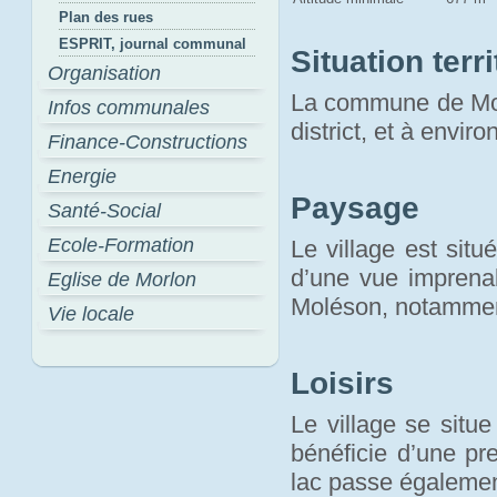
Plan des rues
ESPRIT, journal communal
Situation terri
Organisation
La commune de Morl
Infos communales
district, et à envir
Finance-Constructions
Energie
Paysage
Santé-Social
Ecole-Formation
Le village est sit
d’une vue imprenab
Eglise de Morlon
Moléson, notamme
Vie locale
Loisirs
Le village se situ
bénéficie d’une pr
lac passe égaleme