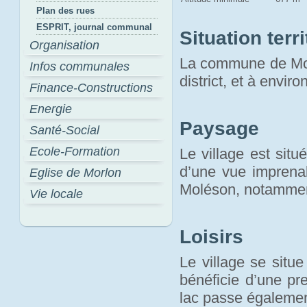
Plan des rues
ESPRIT, journal communal
Situation terri
Organisation
La commune de Morl
Infos communales
district, et à envir
Finance-Constructions
Energie
Paysage
Santé-Social
Ecole-Formation
Le village est sit
d’une vue imprenab
Eglise de Morlon
Moléson, notamme
Vie locale
Loisirs
Le village se situ
bénéficie d’une pr
lac passe égaleme