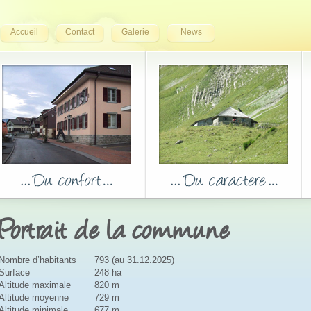
Accueil
Contact
Galerie
News
Portrait de la commune
Nombre d’habitants
793 (au 31.12.2025)
Surface
248 ha
Altitude maximale
820 m
Altitude moyenne
729 m
Altitude minimale
677 m