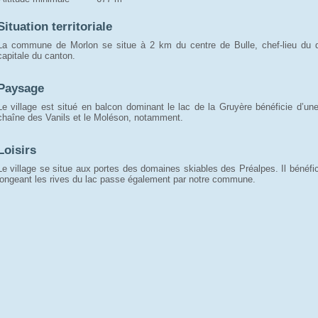
Situation territoriale
La commune de Morlon se situe à 2 km du centre de Bulle, chef-lieu du di
capitale du canton.
Paysage
Le village est situé en balcon dominant le lac de la Gruyère bénéficie d’un
chaîne des Vanils et le Moléson, notamment.
Loisirs
Le village se situe aux portes des domaines skiables des Préalpes. Il bénéfi
longeant les rives du lac passe également par notre commune.