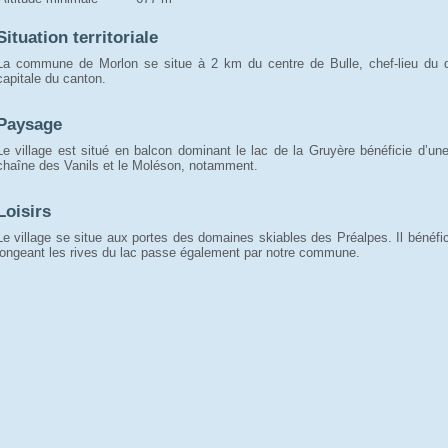
Situation territoriale
La commune de Morlon se situe à 2 km du centre de Bulle, chef-lieu du di
capitale du canton.
Paysage
Le village est situé en balcon dominant le lac de la Gruyère bénéficie d’un
chaîne des Vanils et le Moléson, notamment.
Loisirs
Le village se situe aux portes des domaines skiables des Préalpes. Il bénéfi
longeant les rives du lac passe également par notre commune.