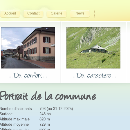
Accueil
Contact
Galerie
News
Portrait de la commune
Nombre d’habitants
793 (au 31.12.2025)
Surface
248 ha
Altitude maximale
820 m
Altitude moyenne
729 m
Altitude minimale
677 m