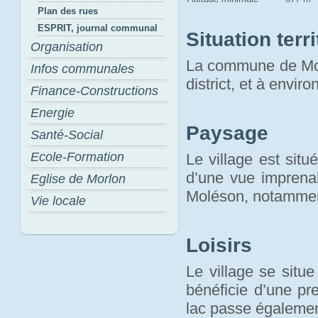
Plan des rues
ESPRIT, journal communal
Situation terri
Organisation
La commune de Morl
Infos communales
district, et à envir
Finance-Constructions
Energie
Paysage
Santé-Social
Ecole-Formation
Le village est sit
d’une vue imprenab
Eglise de Morlon
Moléson, notamme
Vie locale
Loisirs
Le village se situ
bénéficie d’une pr
lac passe égaleme