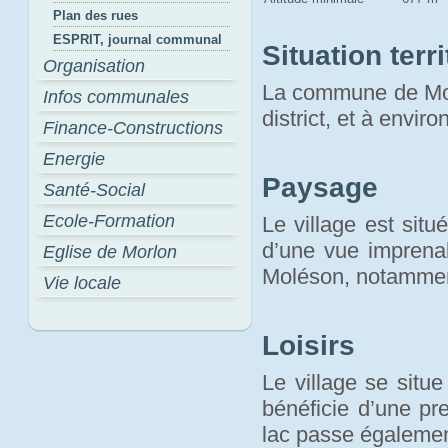
Plan des rues
ESPRIT, journal communal
Situation terri
Organisation
La commune de Morl
Infos communales
district, et à envir
Finance-Constructions
Energie
Paysage
Santé-Social
Ecole-Formation
Le village est sit
d’une vue imprenab
Eglise de Morlon
Moléson, notamme
Vie locale
Loisirs
Le village se situ
bénéficie d’une pr
lac passe égaleme