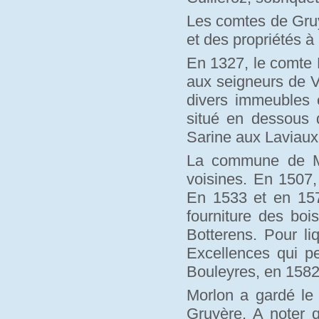
Les comtes de Gruy
et des propriétés à
En 1327, le comte P
aux seigneurs de V
divers immeubles e
situé en dessous d
Sarine aux Laviau
La commune de Mo
voisines. En 1507,
En 1533 et en 1570
fourniture des bo
Botterens. Pour li
Excellences qui pe
Bouleyres, en 1582
Morlon a gardé le
Gruyère. A noter 