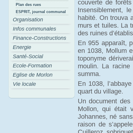
couverte de forêts
Plan des rues
Insensiblement, le 
ESPRIT, journal communal
habité. On trouva 
Organisation
murs et tuiles. La t
Infos communales
des ruines d’établ
Finance-Constructions
En 955 apparaît, p
Energie
en 1038, Mollum e
Santé-Social
toponyme dérivera
moulin. La racine
Ecole-Formation
summa.
Eglise de Morlon
En 1038, l’abbaye 
Vie locale
quart du village.
Un document des a
Mollon, qui était 
Johannes, né sans d
raison de s’appel
Cuilleroz, sobrique