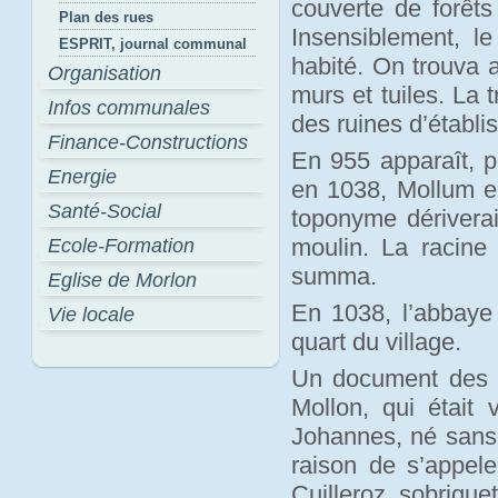
couverte de forêts
Plan des rues
Insensiblement, le 
ESPRIT, journal communal
habité. On trouva 
Organisation
murs et tuiles. La t
Infos communales
des ruines d’établ
Finance-Constructions
En 955 apparaît, p
Energie
en 1038, Mollum e
Santé-Social
toponyme dérivera
moulin. La racine
Ecole-Formation
summa.
Eglise de Morlon
En 1038, l’abbaye 
Vie locale
quart du village.
Un document des a
Mollon, qui était 
Johannes, né sans d
raison de s’appel
Cuilleroz, sobrique