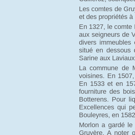
Les comtes de Gruy
et des propriétés à
En 1327, le comte P
aux seigneurs de V
divers immeubles e
situé en dessous d
Sarine aux Laviau
La commune de Mo
voisines. En 1507,
En 1533 et en 1570
fourniture des bo
Botterens. Pour li
Excellences qui pe
Bouleyres, en 1582
Morlon a gardé le
Gruyère. A noter 