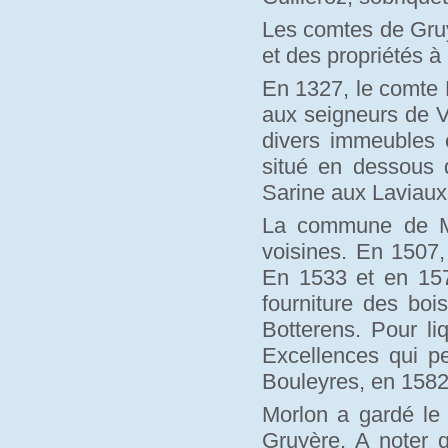
Les comtes de Gruy
et des propriétés à
En 1327, le comte P
aux seigneurs de V
divers immeubles e
situé en dessous d
Sarine aux Laviau
La commune de Mo
voisines. En 1507,
En 1533 et en 1570
fourniture des bo
Botterens. Pour li
Excellences qui pe
Bouleyres, en 1582
Morlon a gardé le
Gruyère. A noter 