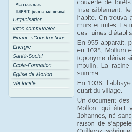
couverte de forêts
Plan des rues
Insensiblement, le 
ESPRIT, journal communal
habité. On trouva 
Organisation
murs et tuiles. La t
Infos communales
des ruines d’établ
Finance-Constructions
En 955 apparaît, p
Energie
en 1038, Mollum e
Santé-Social
toponyme dérivera
moulin. La racine
Ecole-Formation
summa.
Eglise de Morlon
En 1038, l’abbaye 
Vie locale
quart du village.
Un document des a
Mollon, qui était 
Johannes, né sans d
raison de s’appel
Cuilleroz, sobrique