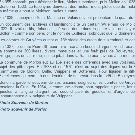
En 955 apparaît, pour désigner le lieu, Molas subteriores, puis Mollon en 10
Morlon en 1500. Le toponyme dériverait des moles, mont, plutôt que de molas
la même que pour le Moléson, moles summa.
En 1038, l’abbaye de Saint-Maurice en Valais devient propriétaire du quart du v
Un document des archives d’Humilimont cite un certain Willelmus de Mollon,
1322. Il avait un fils, Johannes, né sans doute dans la petite ville, qui n’ay
Mollon » comme son père, prit le nom de Cuilleroz, sobriquet que lui donnèrent
Les comtes de Gruyères eurent au 13è siècle des droits de suzeraineté et des
En 1327, le comte Pierre III, pour faire face à un besoin d’argent, vendit au
la somme de 300 livres, divers immeubles et une forêt près de Bouleyres,
village, près de la Trême, qui se jetait dans la Sarine aux Laviaux à ce momen
La commune de Morlon eut au 16è siècle des différends avec ses voisines.
sujet des pâturages. En 1533 et en 1570, c’est au sujet des digues sur la S
communes de Morlon, Bulle, Vuippens et Botterens. Pour liquider le dif
Excellences qui permit à ces dernières de se servir dans la forêt de Bouleyre
Morlon a gardé le souvenir de ses anciens seigneurs, les comtes de Gruyèr
enseigne la Grue. En 1934, la commune adopta, pour rappeler le passé, les 
gueules à la grue d’argent, au second palé de gueules et d’argent de 
l’appartenance aux seigneurs de Vuippens.
Photo Souvenir de Morlon
Photo souvenir de Morlon