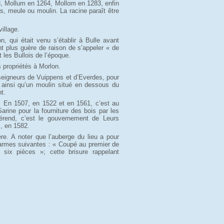
38, Mollum en 1264, Mollom en 1283, enfin
, meule ou moulin. La racine paraît être
illage.
 qui était venu s’établir à Bulle avant
ant plus guère de raison de s’appeler « de
 les Bullois de l’époque.
 propriétés à Morlon.
x seigneurs de Vuippens et d’Everdes, pour
 ainsi qu’un moulin situé en dessous du
t.
 En 1507, en 1522 et en 1561, c’est au
arine pour la fourniture des bois par les
férend, c’est le gouvernement de Leurs
s, en 1582.
e. A noter que l’auberge du lieu a pour
armes suivantes : « Coupé au premier de
six pièces »; cette brisure rappelant