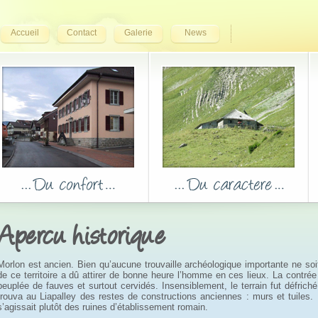
Accueil
Contact
Galerie
News
Apercu historique
Morlon est ancien. Bien qu’aucune trouvaille archéologique importante ne soi
de ce territoire a dû attirer de bonne heure l’homme en ces lieux. La contrée
peuplée de fauves et surtout cervidés. Insensiblement, le terrain fut défriché 
trouva au Liapalley des restes de constructions anciennes : murs et tuiles. L
s’agissait plutôt des ruines d’établissement romain.