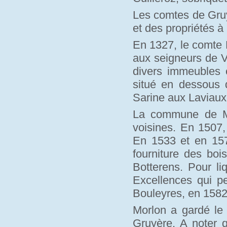
Les comtes de Gruy
et des propriétés à
En 1327, le comte P
aux seigneurs de V
divers immeubles e
situé en dessous d
Sarine aux Laviau
La commune de Mo
voisines. En 1507,
En 1533 et en 1570
fourniture des bo
Botterens. Pour li
Excellences qui pe
Bouleyres, en 1582
Morlon a gardé le
Gruyère. A noter 