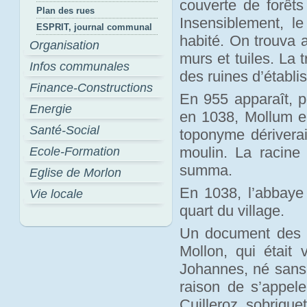
couverte de forêts
Plan des rues
Insensiblement, le 
ESPRIT, journal communal
habité. On trouva 
Organisation
murs et tuiles. La t
Infos communales
des ruines d’établ
Finance-Constructions
En 955 apparaît, p
Energie
en 1038, Mollum e
Santé-Social
toponyme dérivera
moulin. La racine
Ecole-Formation
summa.
Eglise de Morlon
En 1038, l’abbaye 
Vie locale
quart du village.
Un document des a
Mollon, qui était 
Johannes, né sans d
raison de s’appel
Cuilleroz, sobrique