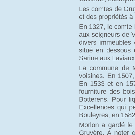
Les comtes de Gruy
et des propriétés à
En 1327, le comte P
aux seigneurs de V
divers immeubles e
situé en dessous d
Sarine aux Laviau
La commune de Mo
voisines. En 1507,
En 1533 et en 1570
fourniture des bo
Botterens. Pour li
Excellences qui pe
Bouleyres, en 1582
Morlon a gardé le
Gruyère. A noter 