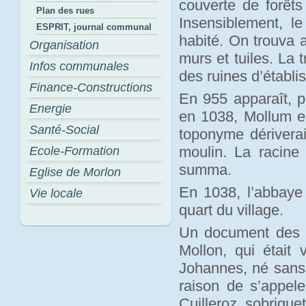
couverte de forêts
Plan des rues
Insensiblement, le 
ESPRIT, journal communal
habité. On trouva 
Organisation
murs et tuiles. La t
Infos communales
des ruines d’établ
Finance-Constructions
En 955 apparaît, p
Energie
en 1038, Mollum e
Santé-Social
toponyme dérivera
moulin. La racine
Ecole-Formation
summa.
Eglise de Morlon
En 1038, l’abbaye 
Vie locale
quart du village.
Un document des a
Mollon, qui était 
Johannes, né sans d
raison de s’appel
Cuilleroz, sobrique