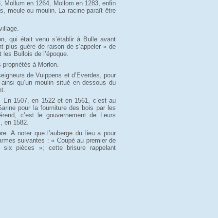
38, Mollum en 1264, Mollom en 1283, enfin
, meule ou moulin. La racine paraît être
illage.
 qui était venu s’établir à Bulle avant
ant plus guère de raison de s’appeler « de
 les Bullois de l’époque.
 propriétés à Morlon.
x seigneurs de Vuippens et d’Everdes, pour
 ainsi qu’un moulin situé en dessous du
t.
 En 1507, en 1522 et en 1561, c’est au
arine pour la fourniture des bois par les
férend, c’est le gouvernement de Leurs
s, en 1582.
e. A noter que l’auberge du lieu a pour
armes suivantes : « Coupé au premier de
six pièces »; cette brisure rappelant