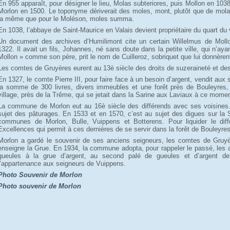
En 955 apparaît, pour désigner le lieu, Molas subteriores, puis Mollon en 10
Morlon en 1500. Le toponyme dériverait des moles, mont, plutôt que de molas
la même que pour le Moléson, moles summa.
En 1038, l’abbaye de Saint-Maurice en Valais devient propriétaire du quart du v
Un document des archives d’Humilimont cite un certain Willelmus de Mollon,
1322. Il avait un fils, Johannes, né sans doute dans la petite ville, qui n’ay
Mollon » comme son père, prit le nom de Cuilleroz, sobriquet que lui donnèrent
Les comtes de Gruyères eurent au 13è siècle des droits de suzeraineté et des
En 1327, le comte Pierre III, pour faire face à un besoin d’argent, vendit au
la somme de 300 livres, divers immeubles et une forêt près de Bouleyres,
village, près de la Trême, qui se jetait dans la Sarine aux Laviaux à ce momen
La commune de Morlon eut au 16è siècle des différends avec ses voisines.
sujet des pâturages. En 1533 et en 1570, c’est au sujet des digues sur la S
communes de Morlon, Bulle, Vuippens et Botterens. Pour liquider le dif
Excellences qui permit à ces dernières de se servir dans la forêt de Bouleyre
Morlon a gardé le souvenir de ses anciens seigneurs, les comtes de Gruyèr
enseigne la Grue. En 1934, la commune adopta, pour rappeler le passé, les 
gueules à la grue d’argent, au second palé de gueules et d’argent de 
l’appartenance aux seigneurs de Vuippens.
Photo Souvenir de Morlon
Photo souvenir de Morlon