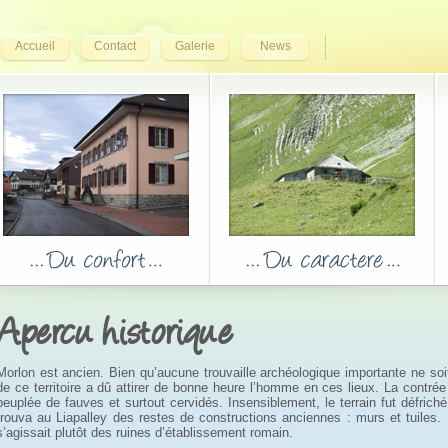
Accueil
Contact
Galerie
News
Apercu historique
Morlon est ancien. Bien qu’aucune trouvaille archéologique importante ne soi
de ce territoire a dû attirer de bonne heure l’homme en ces lieux. La contrée
peuplée de fauves et surtout cervidés. Insensiblement, le terrain fut défriché 
trouva au Liapalley des restes de constructions anciennes : murs et tuiles. L
s’agissait plutôt des ruines d’établissement romain.