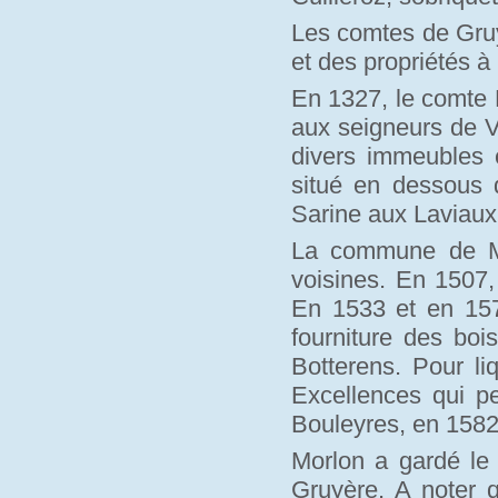
Les comtes de Gruy
et des propriétés à
En 1327, le comte P
aux seigneurs de V
divers immeubles e
situé en dessous d
Sarine aux Laviau
La commune de Mo
voisines. En 1507,
En 1533 et en 1570
fourniture des bo
Botterens. Pour li
Excellences qui pe
Bouleyres, en 1582
Morlon a gardé le
Gruyère. A noter 