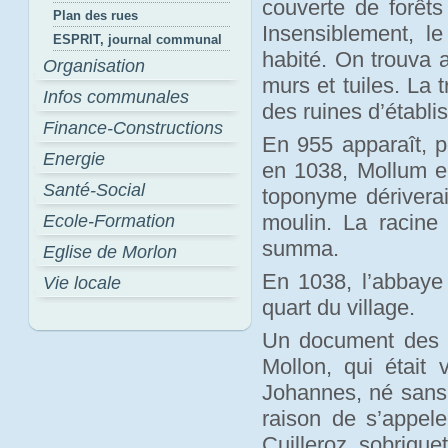
couverte de forêts
Plan des rues
Insensiblement, le 
ESPRIT, journal communal
habité. On trouva 
Organisation
murs et tuiles. La t
Infos communales
des ruines d’établ
Finance-Constructions
En 955 apparaît, p
Energie
en 1038, Mollum e
Santé-Social
toponyme dérivera
moulin. La racine
Ecole-Formation
summa.
Eglise de Morlon
En 1038, l’abbaye 
Vie locale
quart du village.
Un document des a
Mollon, qui était 
Johannes, né sans d
raison de s’appel
Cuilleroz, sobrique