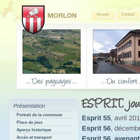
Accueil
Contact
ESPRIT, jou
Présentation
Portrait de la commune
Esprit 55
, avril 20
Place de jeux
Esprit 56
, décemb
Aperçu historique
Esprit 56_avenant
Accès et transport