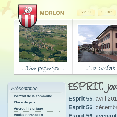
Accueil
Contact
ESPRIT, jou
Présentation
Portrait de la commune
Esprit 55
, avril 20
Place de jeux
Esprit 56
, décemb
Aperçu historique
Esprit 56_avenant
Accès et transport