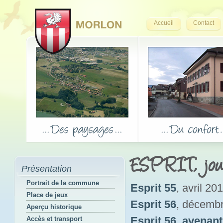
Accueil
Contact
ESPRIT, jou
Présentation
Portrait de la commune
Esprit 55
, avril 20
Place de jeux
Esprit 56
, décemb
Aperçu historique
Esprit 56_avenant
Accès et transport