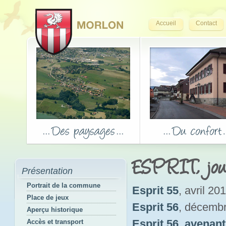
Accueil
Contact
ESPRIT, jou
Présentation
Portrait de la commune
Esprit 55
, avril 20
Place de jeux
Esprit 56
, décemb
Aperçu historique
Esprit 56_avenant
Accès et transport