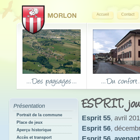
Accueil
Contact
ESPRIT, jou
Présentation
Portrait de la commune
Esprit 55
, avril 20
Place de jeux
Esprit 56
, décemb
Aperçu historique
Esprit 56_avenant
Accès et transport